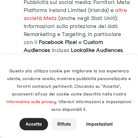
Pubblicità sui social media; Fornitori: Meta
Platforms Ireland Limited (Irlanda) e
altre
società Meta
(anche negli Stati Uniti);
Informazioni sulla protezione dei dati:
Remarketing e Targeting, in particolare
con il
Facebook Pixel
e
Custom
Audiences
incluso
Lookalike Audiences
,
Privacy Policy
,
"Preferenze annunci"
(richiede l'accesso dell'utente)
.
Questo sito utilizza cookie per migliorare la tua esperienza
Google Ads:
Pubblicità sui motori di
utente, condurre analisi, mostrare pubblicità personalizzata e
ricerca; Fornitore: Google; Informazioni
fornirti contenuti pertinenti. Cliccando su "Accetta",
specifiche su Google Ads: Pubblicità
acconsenti all'uso dei cookie come descritto nella nostra
basata su ricerche, utilizzando vari nomi
Informativa sulla privacy
. Ulteriori informazioni e impostazioni
di dominio, inclusi doubleclick.net,
sono disponibili lì.
googleadservices.com e
googlesyndication.com, per Google Ads,
Accetta
Rifiuta
Impostazioni
"Pubblicità" (Google)
,
"Perché sto vedendo