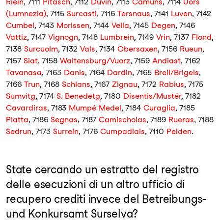
Riein
, 7111
Pitasch
, 7112
Duvin
, 7113
Camuns
, 7114
Uors
(Lumnezia)
, 7115
Surcasti
, 7116
Tersnaus
, 7141
Luven
, 7142
Cumbel
, 7143
Morissen
, 7144
Vella
, 7145
Degen
, 7146
Vattiz
, 7147
Vignogn
, 7148
Lumbrein
, 7149
Vrin
, 7137
Flond
,
7138
Surcuolm
, 7132
Vals
, 7134
Obersaxen
, 7156
Rueun
,
7157
Siat
, 7158
Waltensburg/Vuorz
, 7159
Andiast
, 7162
Tavanasa
, 7163
Danis
, 7164
Dardin
, 7165
Breil/Brigels
,
7166
Trun
, 7168
Schlans
, 7167
Zignau
, 7172
Rabius
, 7175
Sumvitg
, 7174
S. Benedetg
, 7180
Disentis/Mustér
, 7182
Cavardiras
, 7183
Mumpé Medel
, 7184
Curaglia
, 7185
Platta
, 7186
Segnas
, 7187
Camischolas
, 7189
Rueras
, 7188
Sedrun
, 7173
Surrein
, 7176
Cumpadials
, 7110
Peiden
.
State cercando un estratto del registro
delle esecuzioni di un altro ufficio di
recupero crediti invece del Betreibungs-
und Konkursamt Surselva?