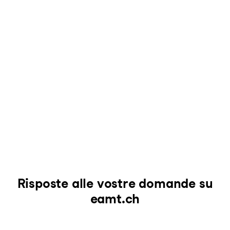
7175
Sumvitg
7174
S. Benedetg
7180
Disentis/Mustér
7182
Cavardiras
7183
Mumpé Medel
7184
Curaglia
7185
Platta
7186
Segnas
7187
Camischolas
7189
Rueras
7188
Sedrun
7173
Surrein
7176
Cumpadials
7110
Peiden
Risposte alle vostre domande su
eamt.ch