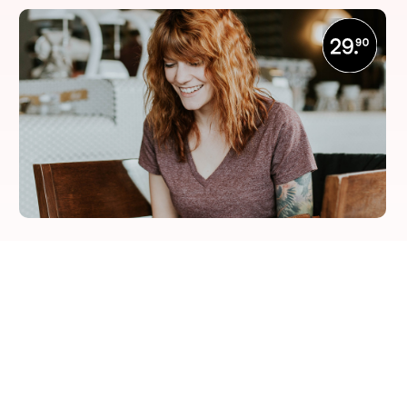
7148
Lumbrein
7149
Vrin
7137
Flond
7138
Surcuolm
7132
Vals
7134
Obersaxen
7156
Rueun
7157
Siat
7158
Waltensburg/Vuorz
7159
Andiast
7162
Tavanasa
7163
Danis
7164
Dardin
7165
Breil/Brigels
7166
Trun
7168
Schlans
7167
Zignau
7172
Rabius