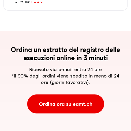
7155
Ladir
7151
Schluein
7153
Falera
7152
Sagogn
7127
Sevgein
7128
Riein
7111
Pitasch
Ordina un estratto del registro delle
7112
Duvin
esecuzioni online in 3 minuti
7113
Camuns
7114
Uors (Lumnezia)
Ricevuto via e-mail entro 24 ore
7115
Surcasti
*Il 90% degli ordini viene spedito in meno di 24
7116
Tersnaus
ore (giorni lavorativi).
7141
Luven
7142
Cumbel
7143
Morissen
Ordina ora su eamt.ch
7144
Vella
7145
Degen
7146
Vattiz
7147
Vignogn