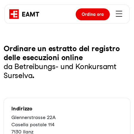
Ordina
ora
Or­di­na­re un es­trat­to del re­gis­tro
del­le ese­cu­zio­ni on­line
da Betreibungs- und Konkursamt
Surselva
.
Indirizzo
Glennerstrasse 22A
Casella postale 114
7130 Ilanz