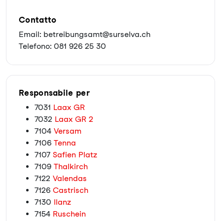
Contatto
Email: betreibungsamt@surselva.ch
Telefono: 081 926 25 30
Responsabile per
7031
Laax GR
7032
Laax GR 2
7104
Versam
7106
Tenna
7107
Safien Platz
7109
Thalkirch
7122
Valendas
7126
Castrisch
7130
Ilanz
7154
Ruschein