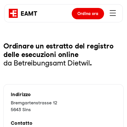
Ordina
ora
Or­di­na­re un es­trat­to del re­gis­tro
del­le ese­cu­zio­ni on­line
da Betreibungsamt Dietwil
.
Indirizzo
Bremgartenstrasse 12
5643 Sins
Contatto