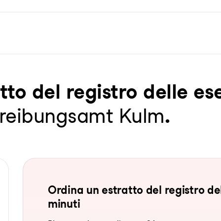
t­to del re­gis­tro del­le ese
treibungsamt Kulm
.
Ordina un estratto del registro del
minuti