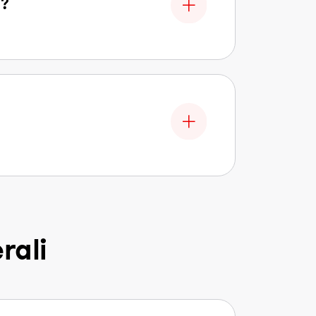
t?
rali