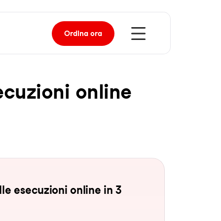
Ordina
ora
­cu­zio­ni on­line
le esecuzioni online in 3