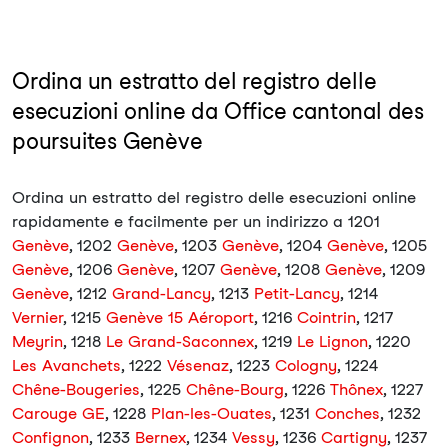
Ordina un estratto del registro delle
esecuzioni online da Office cantonal des
poursuites Genève
Ordina un estratto del registro delle esecuzioni online
rapidamente e facilmente per un indirizzo a 1201
Genève
, 1202
Genève
, 1203
Genève
, 1204
Genève
, 1205
Genève
, 1206
Genève
, 1207
Genève
, 1208
Genève
, 1209
Genève
, 1212
Grand-Lancy
, 1213
Petit-Lancy
, 1214
Vernier
, 1215
Genève 15 Aéroport
, 1216
Cointrin
, 1217
Meyrin
, 1218
Le Grand-Saconnex
, 1219
Le Lignon
, 1220
Les Avanchets
, 1222
Vésenaz
, 1223
Cologny
, 1224
Chêne-Bougeries
, 1225
Chêne-Bourg
, 1226
Thônex
, 1227
Carouge GE
, 1228
Plan-les-Ouates
, 1231
Conches
, 1232
Confignon
, 1233
Bernex
, 1234
Vessy
, 1236
Cartigny
, 1237