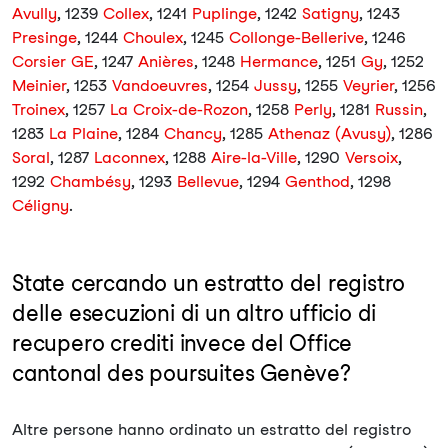
Avully
, 1239
Collex
, 1241
Puplinge
, 1242
Satigny
, 1243
Presinge
, 1244
Choulex
, 1245
Collonge-Bellerive
, 1246
Corsier GE
, 1247
Anières
, 1248
Hermance
, 1251
Gy
, 1252
Meinier
, 1253
Vandoeuvres
, 1254
Jussy
, 1255
Veyrier
, 1256
Troinex
, 1257
La Croix-de-Rozon
, 1258
Perly
, 1281
Russin
,
1283
La Plaine
, 1284
Chancy
, 1285
Athenaz (Avusy)
, 1286
Soral
, 1287
Laconnex
, 1288
Aire-la-Ville
, 1290
Versoix
,
1292
Chambésy
, 1293
Bellevue
, 1294
Genthod
, 1298
Céligny
.
State cercando un estratto del registro
delle esecuzioni di un altro ufficio di
recupero crediti invece del Office
cantonal des poursuites Genève?
Altre persone hanno ordinato un estratto del registro