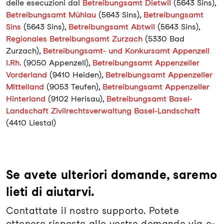
delle esecuzioni dal
Betreibungsamt Dietwil
(5643 Sins),
Betreibungsamt Mühlau
(5643 Sins),
Betreibungsamt
Sins
(5643 Sins),
Betreibungsamt Abtwil
(5643 Sins),
Regionales Betreibungsamt Zurzach
(5330 Bad
Zurzach),
Betreibungsamt- und Konkursamt Appenzell
I.Rh.
(9050 Appenzell),
Betreibungsamt Appenzeller
Vorderland
(9410 Heiden),
Betreibungsamt Appenzeller
Mittelland
(9053 Teufen),
Betreibungsamt Appenzeller
Hinterland
(9102 Herisau),
Betreibungsamt Basel-
Landschaft Zivilrechtsverwaltung Basel-Landschaft
(4410 Liestal)
Se avete ulteriori domande, saremo
lieti di aiutarvi.
Contattate il nostro supporto. Potete
ottenere risposte alle vostre domande via e-