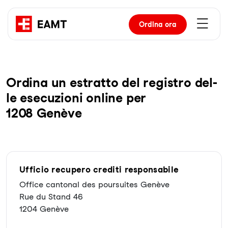
Ordina
ora
Or­di­na un es­trat­to del re­gis­tro del­
le ese­cu­zio­ni on­line per
1208 Genève
Ufficio recupero crediti responsabile
Office cantonal des poursuites Genève
Rue du Stand 46
1204 Genève