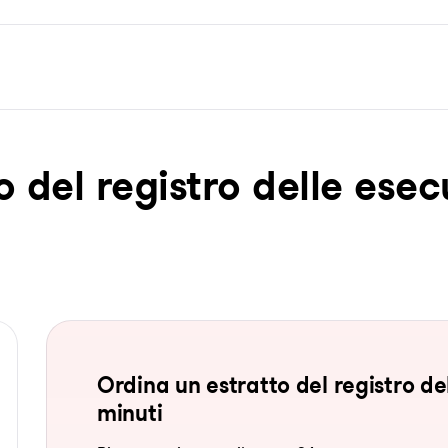
o del re­gis­tro del­le ese­c
Ordina un estratto del registro del
minuti