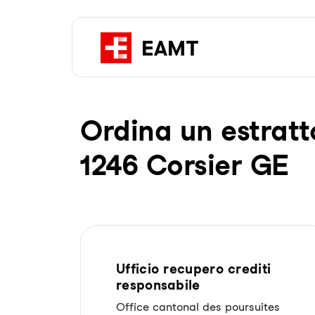
Or­di­na un es­trat­t
1246 Corsier GE
Ufficio recupero crediti
responsabile
Office cantonal des poursuites