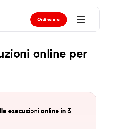
Ordina
ora
u­zio­ni on­line per
le esecuzioni online in 3