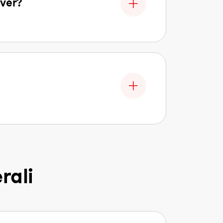
rver?
rali