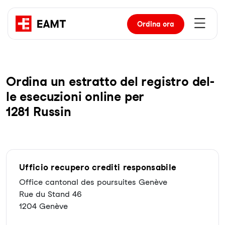
Ordina
ora
Or­di­na un es­trat­to del re­gis­tro del­
le ese­cu­zio­ni on­line per
1281 Russin
Ufficio recupero crediti responsabile
Office cantonal des poursuites Genève
Rue du Stand 46
1204 Genève