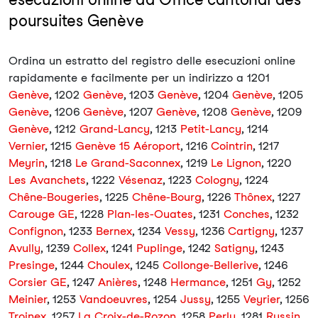
poursuites Genève
Ordina un estratto del registro delle esecuzioni online
rapidamente e facilmente per un indirizzo a 1201
Genève
, 1202
Genève
, 1203
Genève
, 1204
Genève
, 1205
Genève
, 1206
Genève
, 1207
Genève
, 1208
Genève
, 1209
Genève
, 1212
Grand-Lancy
, 1213
Petit-Lancy
, 1214
Vernier
, 1215
Genève 15 Aéroport
, 1216
Cointrin
, 1217
Meyrin
, 1218
Le Grand-Saconnex
, 1219
Le Lignon
, 1220
Les Avanchets
, 1222
Vésenaz
, 1223
Cologny
, 1224
Chêne-Bougeries
, 1225
Chêne-Bourg
, 1226
Thônex
, 1227
Carouge GE
, 1228
Plan-les-Ouates
, 1231
Conches
, 1232
Confignon
, 1233
Bernex
, 1234
Vessy
, 1236
Cartigny
, 1237
Avully
, 1239
Collex
, 1241
Puplinge
, 1242
Satigny
, 1243
Presinge
, 1244
Choulex
, 1245
Collonge-Bellerive
, 1246
Corsier GE
, 1247
Anières
, 1248
Hermance
, 1251
Gy
, 1252
Meinier
, 1253
Vandoeuvres
, 1254
Jussy
, 1255
Veyrier
, 1256
Troinex
, 1257
La Croix-de-Rozon
, 1258
Perly
, 1281
Russin
,