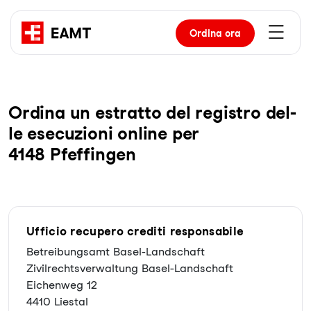
Ordina
ora
Or­di­na un es­trat­to del re­gis­tro del­
le ese­cu­zio­ni on­line per
4148 Pfeffingen
Ufficio recupero crediti responsabile
Betreibungsamt Basel-Landschaft
Zivilrechtsverwaltung Basel-Landschaft
Eichenweg 12
4410 Liestal