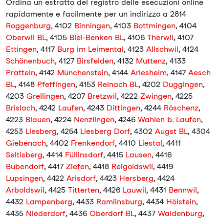
Ordina un estratto del registro delle esecuzioni online
rapidamente e facilmente per un indirizzo a 2814
Roggenburg
, 4102
Binningen
, 4103
Bottmingen
, 4104
Oberwil BL
, 4105
Biel-Benken BL
, 4106
Therwil
, 4107
Ettingen
, 4117
Burg im Leimental
, 4123
Allschwil
, 4124
Schönenbuch
, 4127
Birsfelden
, 4132
Muttenz
, 4133
Pratteln
, 4142
Münchenstein
, 4144
Arlesheim
, 4147
Aesch
BL
, 4148
Pfeffingen
, 4153
Reinach BL
, 4202
Duggingen
,
4203
Grellingen
, 4207
Bretzwil
, 4222
Zwingen
, 4225
Brislach
, 4242
Laufen
, 4243
Dittingen
, 4244
Röschenz
,
4223
Blauen
, 4224
Nenzlingen
, 4246
Wahlen b. Laufen
,
4253
Liesberg
, 4254
Liesberg Dorf
, 4302
Augst BL
, 4304
Giebenach
, 4402
Frenkendorf
, 4410
Liestal
, 4411
Seltisberg
, 4414
Füllinsdorf
, 4415
Lausen
, 4416
Bubendorf
, 4417
Ziefen
, 4418
Reigoldswil
, 4419
Lupsingen
, 4422
Arisdorf
, 4423
Hersberg
, 4424
Arboldswil
, 4425
Titterten
, 4426
Lauwil
, 4431
Bennwil
,
4432
Lampenberg
, 4433
Ramlinsburg
, 4434
Hölstein
,
4435
Niederdorf
, 4436
Oberdorf BL
, 4437
Waldenburg
,