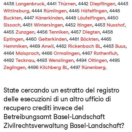
4438
Langenbruck
, 4441
Thürnen
, 4442
Diepflingen
, 4443
Wittinsburg
, 4444
Rümlingen
, 4445
Häfelfingen
, 4446
Buckten
, 4447
Känerkinden
, 4448
Läufelfingen
, 4450
Sissach
, 4451
Wintersingen
, 4452
Itingen
, 4453
Nusshof
,
4455
Zunzgen
, 4456
Tenniken
, 4457
Diegten
, 4458
Eptingen
, 4460
Gelterkinden
, 4461
Böckten
, 4465
Hemmiken
, 4469
Anwil
, 4462
Rickenbach BL
, 4463
Buus
,
4464
Maisprach
, 4466
Ormalingen
, 4467
Rothenfluh
,
4492
Tecknau
, 4493
Wenslingen
, 4494
Oltingen
, 4495
Zeglingen
, 4496
Kilchberg BL
, 4497
Rünenberg
.
State cercando un estratto del registro
delle esecuzioni di un altro ufficio di
recupero crediti invece del
Betreibungsamt Basel-Landschaft
Zivilrechtsverwaltung Basel-Landschaft?