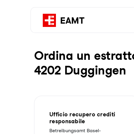
Or­di­na un es­trat­t
4202 Duggingen
Ufficio recupero crediti
responsabile
Betreibungsamt Basel-