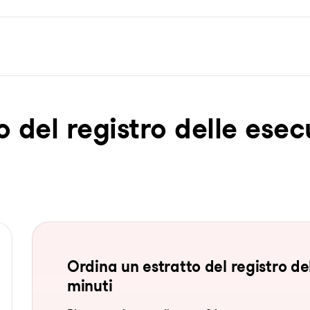
o del re­gis­tro del­le ese­c
Ordina un estratto del registro del
minuti