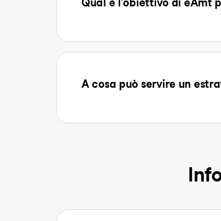
Qual è l'obiettivo di eAmt pe
A cosa può servire un estra
Inf