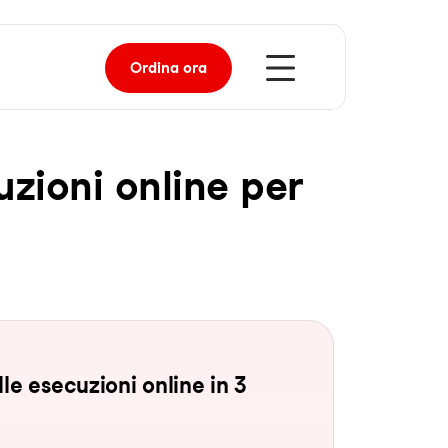
Ordina
ora
u­zio­ni on­line per
le esecuzioni online in 3