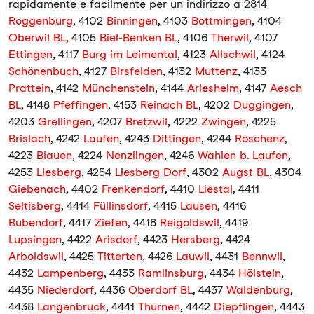
rapidamente e facilmente per un indirizzo a 2814
Roggenburg
, 4102
Binningen
, 4103
Bottmingen
, 4104
Oberwil BL
, 4105
Biel-Benken BL
, 4106
Therwil
, 4107
Ettingen
, 4117
Burg im Leimental
, 4123
Allschwil
, 4124
Schönenbuch
, 4127
Birsfelden
, 4132
Muttenz
, 4133
Pratteln
, 4142
Münchenstein
, 4144
Arlesheim
, 4147
Aesch
BL
, 4148
Pfeffingen
, 4153
Reinach BL
, 4202
Duggingen
,
4203
Grellingen
, 4207
Bretzwil
, 4222
Zwingen
, 4225
Brislach
, 4242
Laufen
, 4243
Dittingen
, 4244
Röschenz
,
4223
Blauen
, 4224
Nenzlingen
, 4246
Wahlen b. Laufen
,
4253
Liesberg
, 4254
Liesberg Dorf
, 4302
Augst BL
, 4304
Giebenach
, 4402
Frenkendorf
, 4410
Liestal
, 4411
Seltisberg
, 4414
Füllinsdorf
, 4415
Lausen
, 4416
Bubendorf
, 4417
Ziefen
, 4418
Reigoldswil
, 4419
Lupsingen
, 4422
Arisdorf
, 4423
Hersberg
, 4424
Arboldswil
, 4425
Titterten
, 4426
Lauwil
, 4431
Bennwil
,
4432
Lampenberg
, 4433
Ramlinsburg
, 4434
Hölstein
,
4435
Niederdorf
, 4436
Oberdorf BL
, 4437
Waldenburg
,
4438
Langenbruck
, 4441
Thürnen
, 4442
Diepflingen
, 4443