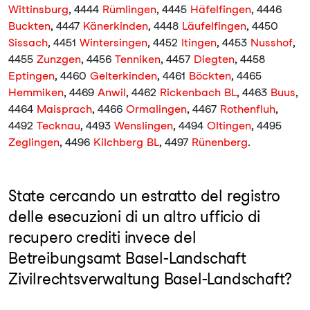
Wittinsburg
, 4444
Rümlingen
, 4445
Häfelfingen
, 4446
Buckten
, 4447
Känerkinden
, 4448
Läufelfingen
, 4450
Sissach
, 4451
Wintersingen
, 4452
Itingen
, 4453
Nusshof
,
4455
Zunzgen
, 4456
Tenniken
, 4457
Diegten
, 4458
Eptingen
, 4460
Gelterkinden
, 4461
Böckten
, 4465
Hemmiken
, 4469
Anwil
, 4462
Rickenbach BL
, 4463
Buus
,
4464
Maisprach
, 4466
Ormalingen
, 4467
Rothenfluh
,
4492
Tecknau
, 4493
Wenslingen
, 4494
Oltingen
, 4495
Zeglingen
, 4496
Kilchberg BL
, 4497
Rünenberg
.
State cercando un estratto del registro
delle esecuzioni di un altro ufficio di
recupero crediti invece del
Betreibungsamt Basel-Landschaft
Zivilrechtsverwaltung Basel-Landschaft?