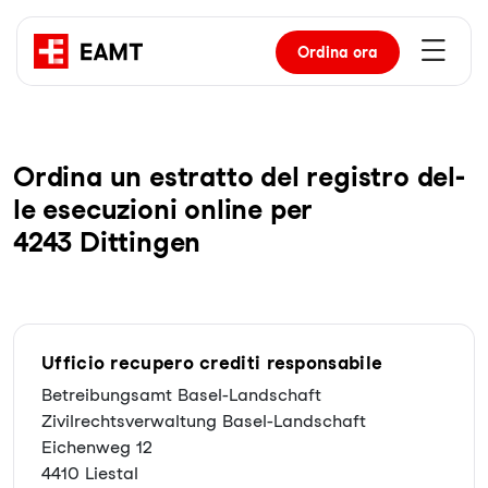
Ordina
ora
Or­di­na un es­trat­to del re­gis­tro del­
le ese­cu­zio­ni on­line per
4243 Dittingen
Ufficio recupero crediti responsabile
Betreibungsamt Basel-Landschaft
Zivilrechtsverwaltung Basel-Landschaft
Eichenweg 12
4410 Liestal