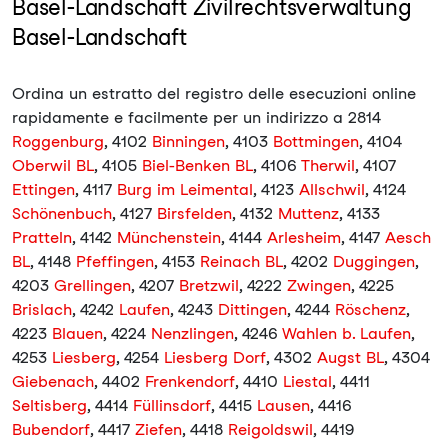
Basel-Landschaft Zivilrechtsverwaltung
Basel-Landschaft
Ordina un estratto del registro delle esecuzioni online
rapidamente e facilmente per un indirizzo a 2814
Roggenburg
, 4102
Binningen
, 4103
Bottmingen
, 4104
Oberwil BL
, 4105
Biel-Benken BL
, 4106
Therwil
, 4107
Ettingen
, 4117
Burg im Leimental
, 4123
Allschwil
, 4124
Schönenbuch
, 4127
Birsfelden
, 4132
Muttenz
, 4133
Pratteln
, 4142
Münchenstein
, 4144
Arlesheim
, 4147
Aesch
BL
, 4148
Pfeffingen
, 4153
Reinach BL
, 4202
Duggingen
,
4203
Grellingen
, 4207
Bretzwil
, 4222
Zwingen
, 4225
Brislach
, 4242
Laufen
, 4243
Dittingen
, 4244
Röschenz
,
4223
Blauen
, 4224
Nenzlingen
, 4246
Wahlen b. Laufen
,
4253
Liesberg
, 4254
Liesberg Dorf
, 4302
Augst BL
, 4304
Giebenach
, 4402
Frenkendorf
, 4410
Liestal
, 4411
Seltisberg
, 4414
Füllinsdorf
, 4415
Lausen
, 4416
Bubendorf
, 4417
Ziefen
, 4418
Reigoldswil
, 4419