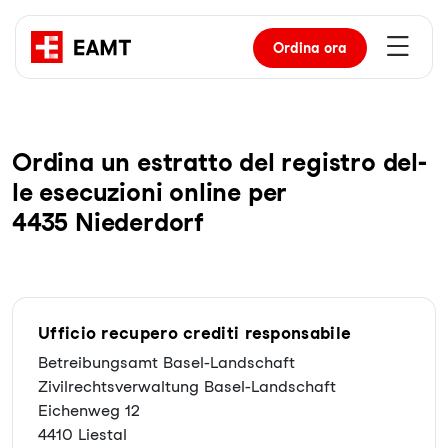
Ordina
ora
Or­di­na un es­trat­to del re­gis­tro del­
le ese­cu­zio­ni on­line per
4435 Niederdorf
Ufficio recupero crediti responsabile
Betreibungsamt Basel-Landschaft
Zivilrechtsverwaltung Basel-Landschaft
Eichenweg 12
4410 Liestal