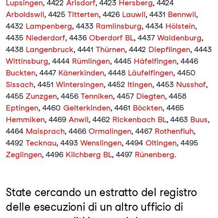
Lupsingen
, 4422
Arisdorf
, 4423
Hersberg
, 4424
Arboldswil
, 4425
Titterten
, 4426
Lauwil
, 4431
Bennwil
,
4432
Lampenberg
, 4433
Ramlinsburg
, 4434
Hölstein
,
4435
Niederdorf
, 4436
Oberdorf BL
, 4437
Waldenburg
,
4438
Langenbruck
, 4441
Thürnen
, 4442
Diepflingen
, 4443
Wittinsburg
, 4444
Rümlingen
, 4445
Häfelfingen
, 4446
Buckten
, 4447
Känerkinden
, 4448
Läufelfingen
, 4450
Sissach
, 4451
Wintersingen
, 4452
Itingen
, 4453
Nusshof
,
4455
Zunzgen
, 4456
Tenniken
, 4457
Diegten
, 4458
Eptingen
, 4460
Gelterkinden
, 4461
Böckten
, 4465
Hemmiken
, 4469
Anwil
, 4462
Rickenbach BL
, 4463
Buus
,
4464
Maisprach
, 4466
Ormalingen
, 4467
Rothenfluh
,
4492
Tecknau
, 4493
Wenslingen
, 4494
Oltingen
, 4495
Zeglingen
, 4496
Kilchberg BL
, 4497
Rünenberg
.
State cercando un estratto del registro
delle esecuzioni di un altro ufficio di