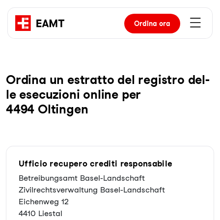
Ordina
ora
Or­di­na un es­trat­to del re­gis­tro del­
le ese­cu­zio­ni on­line per
4494 Oltingen
Ufficio recupero crediti responsabile
Betreibungsamt Basel-Landschaft
Zivilrechtsverwaltung Basel-Landschaft
Eichenweg 12
4410 Liestal