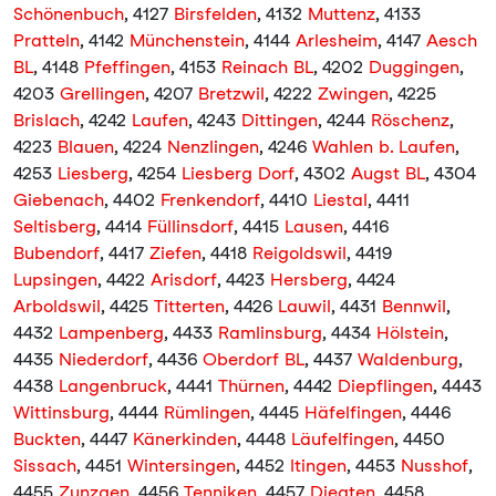
Schönenbuch
, 4127
Birsfelden
, 4132
Muttenz
, 4133
Pratteln
, 4142
Münchenstein
, 4144
Arlesheim
, 4147
Aesch
BL
, 4148
Pfeffingen
, 4153
Reinach BL
, 4202
Duggingen
,
4203
Grellingen
, 4207
Bretzwil
, 4222
Zwingen
, 4225
Brislach
, 4242
Laufen
, 4243
Dittingen
, 4244
Röschenz
,
4223
Blauen
, 4224
Nenzlingen
, 4246
Wahlen b. Laufen
,
4253
Liesberg
, 4254
Liesberg Dorf
, 4302
Augst BL
, 4304
Giebenach
, 4402
Frenkendorf
, 4410
Liestal
, 4411
Seltisberg
, 4414
Füllinsdorf
, 4415
Lausen
, 4416
Bubendorf
, 4417
Ziefen
, 4418
Reigoldswil
, 4419
Lupsingen
, 4422
Arisdorf
, 4423
Hersberg
, 4424
Arboldswil
, 4425
Titterten
, 4426
Lauwil
, 4431
Bennwil
,
4432
Lampenberg
, 4433
Ramlinsburg
, 4434
Hölstein
,
4435
Niederdorf
, 4436
Oberdorf BL
, 4437
Waldenburg
,
4438
Langenbruck
, 4441
Thürnen
, 4442
Diepflingen
, 4443
Wittinsburg
, 4444
Rümlingen
, 4445
Häfelfingen
, 4446
Buckten
, 4447
Känerkinden
, 4448
Läufelfingen
, 4450
Sissach
, 4451
Wintersingen
, 4452
Itingen
, 4453
Nusshof
,
4455
Zunzgen
, 4456
Tenniken
, 4457
Diegten
, 4458