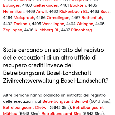
Eptingen
, 4460
Gelterkinden
, 4461
Böckten
, 4465
Hemmiken
, 4469
Anwil
, 4462
Rickenbach BL
, 4463
Buus
,
4464
Maisprach
, 4466
Ormalingen
, 4467
Rothenfluh
,
4492
Tecknau
, 4493
Wenslingen
, 4494
Oltingen
, 4495
Zeglingen
, 4496
Kilchberg BL
, 4497
Rünenberg
.
State cercando un estratto del registro
delle esecuzioni di un altro ufficio di
recupero crediti invece del
Betreibungsamt Basel-Landschaft
Zivilrechtsverwaltung Basel-Landschaft?
Altre persone hanno ordinato un estratto del registro
delle esecuzioni dal
Betreibungsamt Beinwil
(5643 Sins),
Betreibungsamt Dietwil
(5643 Sins),
Betreibungsamt
Mühlau
(5643 Sins),
Betreibungsamt Sins
(5643 Sins),