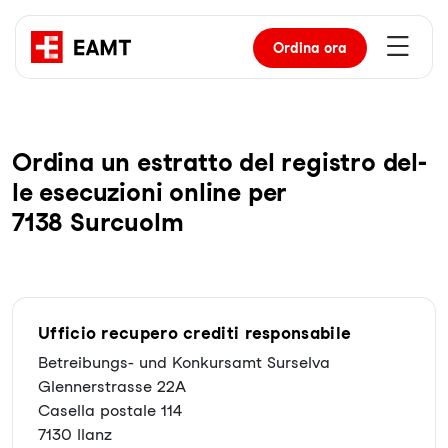
Ordina
ora
Or­di­na un es­trat­to del re­gis­tro del­
le ese­cu­zio­ni on­line per
7138 Surcuolm
Ufficio recupero crediti responsabile
Betreibungs- und Konkursamt Surselva
Glennerstrasse 22A
Casella postale 114
7130 Ilanz