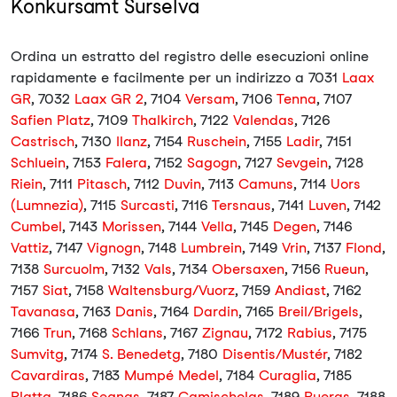
Konkursamt Surselva
Ordina un estratto del registro delle esecuzioni online
rapidamente e facilmente per un indirizzo a 7031
Laax
GR
, 7032
Laax GR 2
, 7104
Versam
, 7106
Tenna
, 7107
Safien Platz
, 7109
Thalkirch
, 7122
Valendas
, 7126
Castrisch
, 7130
Ilanz
, 7154
Ruschein
, 7155
Ladir
, 7151
Schluein
, 7153
Falera
, 7152
Sagogn
, 7127
Sevgein
, 7128
Riein
, 7111
Pitasch
, 7112
Duvin
, 7113
Camuns
, 7114
Uors
(Lumnezia)
, 7115
Surcasti
, 7116
Tersnaus
, 7141
Luven
, 7142
Cumbel
, 7143
Morissen
, 7144
Vella
, 7145
Degen
, 7146
Vattiz
, 7147
Vignogn
, 7148
Lumbrein
, 7149
Vrin
, 7137
Flond
,
7138
Surcuolm
, 7132
Vals
, 7134
Obersaxen
, 7156
Rueun
,
7157
Siat
, 7158
Waltensburg/Vuorz
, 7159
Andiast
, 7162
Tavanasa
, 7163
Danis
, 7164
Dardin
, 7165
Breil/Brigels
,
7166
Trun
, 7168
Schlans
, 7167
Zignau
, 7172
Rabius
, 7175
Sumvitg
, 7174
S. Benedetg
, 7180
Disentis/Mustér
, 7182
Cavardiras
, 7183
Mumpé Medel
, 7184
Curaglia
, 7185
Platta
, 7186
Segnas
, 7187
Camischolas
, 7189
Rueras
, 7188