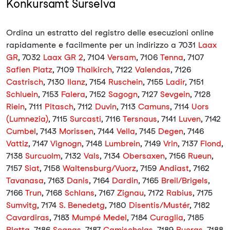
Konkursamt Surselva
Ordina un estratto del registro delle esecuzioni online
rapidamente e facilmente per un indirizzo a 7031
Laax
GR
, 7032
Laax GR 2
, 7104
Versam
, 7106
Tenna
, 7107
Safien Platz
, 7109
Thalkirch
, 7122
Valendas
, 7126
Castrisch
, 7130
Ilanz
, 7154
Ruschein
, 7155
Ladir
, 7151
Schluein
, 7153
Falera
, 7152
Sagogn
, 7127
Sevgein
, 7128
Riein
, 7111
Pitasch
, 7112
Duvin
, 7113
Camuns
, 7114
Uors
(Lumnezia)
, 7115
Surcasti
, 7116
Tersnaus
, 7141
Luven
, 7142
Cumbel
, 7143
Morissen
, 7144
Vella
, 7145
Degen
, 7146
Vattiz
, 7147
Vignogn
, 7148
Lumbrein
, 7149
Vrin
, 7137
Flond
,
7138
Surcuolm
, 7132
Vals
, 7134
Obersaxen
, 7156
Rueun
,
7157
Siat
, 7158
Waltensburg/Vuorz
, 7159
Andiast
, 7162
Tavanasa
, 7163
Danis
, 7164
Dardin
, 7165
Breil/Brigels
,
7166
Trun
, 7168
Schlans
, 7167
Zignau
, 7172
Rabius
, 7175
Sumvitg
, 7174
S. Benedetg
, 7180
Disentis/Mustér
, 7182
Cavardiras
, 7183
Mumpé Medel
, 7184
Curaglia
, 7185
Platta
, 7186
Segnas
, 7187
Camischolas
, 7189
Rueras
, 7188