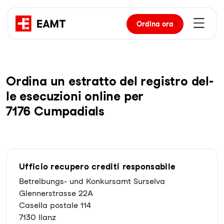
Ordina
ora
Or­di­na un es­trat­to del re­gis­tro del­
le ese­cu­zio­ni on­line per
7176 Cumpadials
Ufficio recupero crediti responsabile
Betreibungs- und Konkursamt Surselva
Glennerstrasse 22A
Casella postale 114
7130 Ilanz