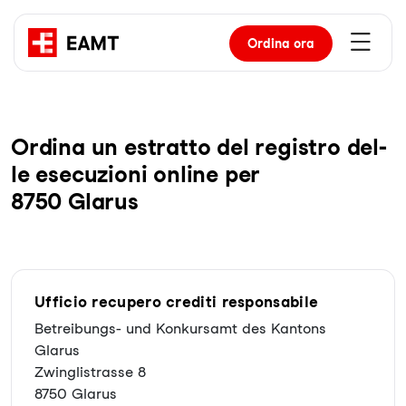
Ordina
ora
Or­di­na un es­trat­to del re­gis­tro del­
le ese­cu­zio­ni on­line per
8750 Glarus
Ufficio recupero crediti responsabile
Betreibungs- und Konkursamt des Kantons
Glarus
Zwinglistrasse 8
8750 Glarus