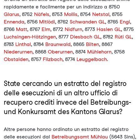
rapidamente e facilmente per un indirizzo a 8750
Glarus
, 8752
Näfels
, 8753
Mollis
, 8754
Netstal
, 8755
Ennenda
, 8756
Mitlödi
, 8762
Schwanden GL
, 8765
Engi
,
8766
Matt
, 8767
Elm
, 8772
Nidfurn
, 8773
Haslen GL
, 8775
Luchsingen-Hätzingen
, 8777
Diesbach GL
, 8782
Rüti GL
,
8783
Linthal
, 8784
Braunwald
, 8865
Bilten
, 8867
Niederurnen
, 8868
Oberurnen
, 8874
Mühlehorn
, 8758
Obstalden
, 8757
Filzbach
, 8774
Leuggelbach
.
State cercando un estratto del registro
delle esecuzioni di un altro ufficio di
recupero crediti invece del Betreibungs-
und Konkursamt des Kantons Glarus?
Altre persone hanno ordinato un estratto del registro
delle esecuzioni dal
Betreibungsamt Mühlau
(5643 Sins),