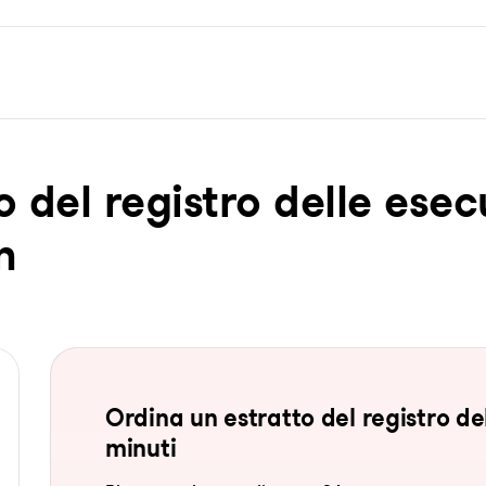
o del re­gis­tro del­le ese­c
n
Ordina un estratto del registro del
minuti