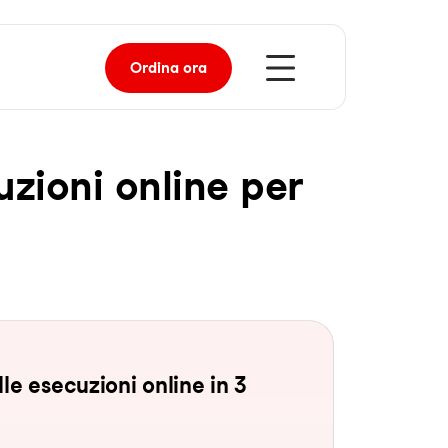
Ordina
ora
u­zio­ni on­line per
le esecuzioni online in 3